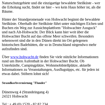
Naturschutzgebiete und die einzigartige bewaldete Steilküste - wer
die Erholung sucht, findet sie hier – wo kein Haus höher ist, als die
Bäume.
Hinter der Strandpromenade von Hohwacht beginnt die bewaldete
Steilküste. Oberhalb der Steilküste führt unter mächtigen Eichen und
Buchen ein Weg zur Aussichtsplattform "Hohwachter Ausguck"
und nach Alt-Hohwacht. Der Blick kann hier weit über die
Hohwachter Bucht auf das offene Meer schweifen. Besonders
sehenswert sind die in den Dünen direkt im Ort gelegenen
historischen Badehütten, die so in Deutschland nirgendwo mehr
aufzufinden sind.
Über
www.hohwacht.de
finden Sie viele nützliche Informationen
rund um Ihren Aufenthalt in der Hohwachter Bucht. Ob
Unterkünfte, Campingplätze, Wohnmobilstellplätze, aktuelle
Informationen zu Veranstaltungen, Ausflugstipps, etc. für jeden ist
etwas dabei. Stöbern lohnt sich!
Strandkorbvermietung "Flunder"
Dünenweg 4 (Strandeingang 4)
24321 Hohwacht
Tel.: + 49 (0) 1520 - 82 82 234